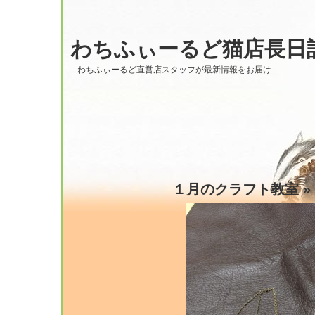
わちふぃーるど猫店長日
わちふぃーるど直営店スタッフが最新情報をお届け
１月のクラフト教室
»