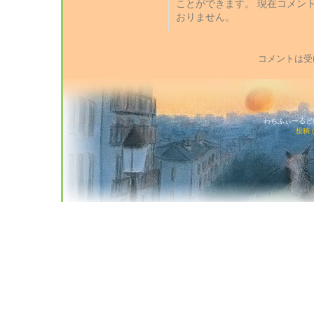
ことができます。 現在コメン
おりません。
コメントは受
わちふぃーるど猫店
投稿 (