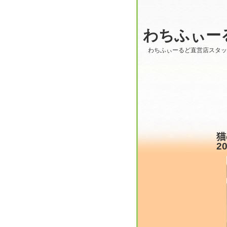
わちふぃー
わちふぃーるど直営店スタ
猫
20