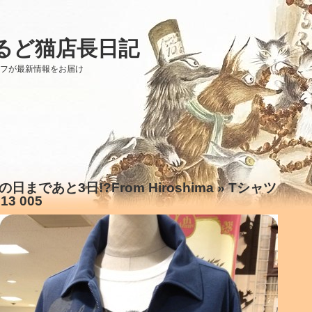
るど猫店長日記
ッフが最新情報をお届け
の日まであと3日!?From Hiroshima
» Tシャツ
13 005