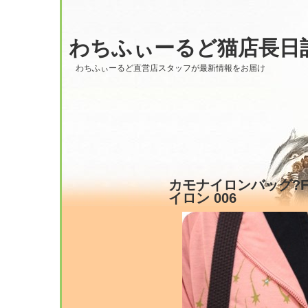
わちふぃーるど猫店長日
わちふぃーるど直営店スタッフが最新情報をお届け
カモナイロンバッグ?From
イロン 006