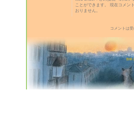
ことができます。 現在コメン
おりません。
コメントは受
わちふぃーるど猫店
投稿 (