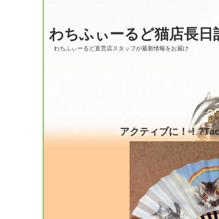
わちふぃーるど猫店長日
わちふぃーるど直営店スタッフが最新情報をお届け
アクティブに！！?Tach