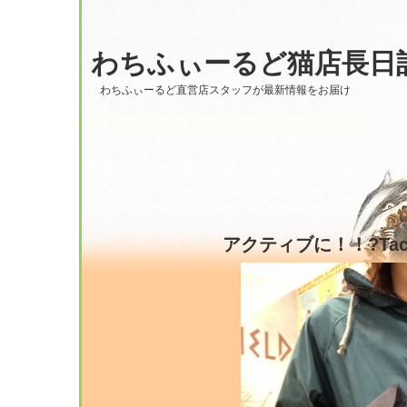
わちふぃーるど猫店長日
わちふぃーるど直営店スタッフが最新情報をお届け
アクティブに！！?Tach