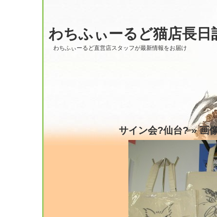
わちふぃーるど猫店長日
わちふぃーるど直営店スタッフが最新情報をお届け
サイン会?仙台?
» 画像