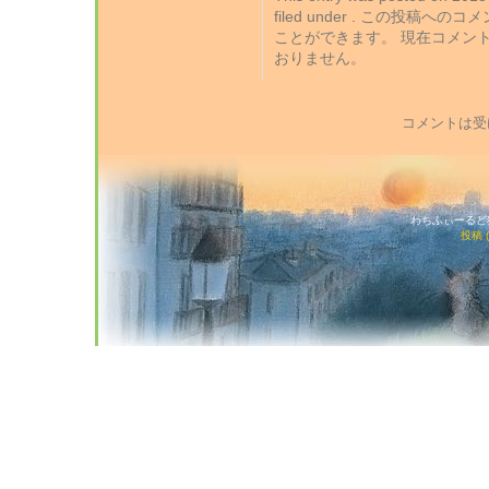
filed under . この投稿への
ことができます。 現在コメン
おりません。
コメントは受
わちふぃーるど猫店
投稿 (