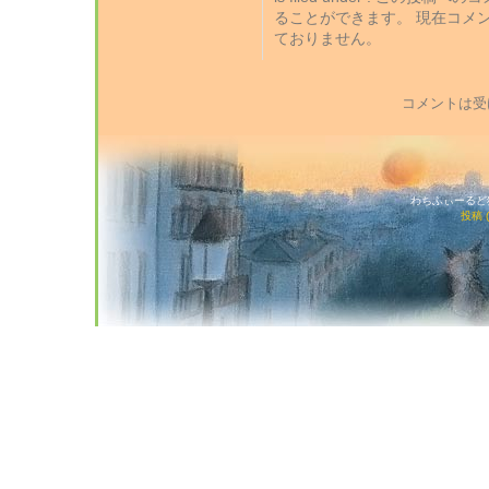
ることができます。 現在コメ
ておりません。
コメントは受
わちふぃーるど猫店
投稿 (