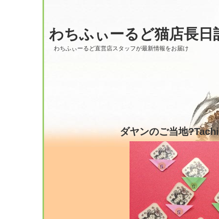
わちふぃーるど猫店長日
わちふぃーるど直営店スタッフが最新情報をお届け
ダヤンのご当地?Tachi