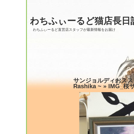
わちふぃーるど猫店長日
わちふぃーるど直営店スタッフが最新情報をお届け
サンジョルディおススメ本
Rashika ~
» IMG_桜