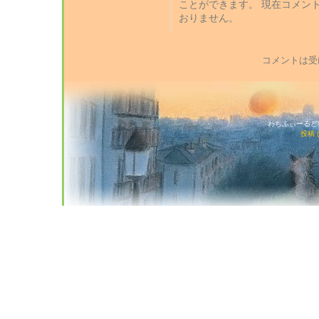
ことができます。 現在コメン
おりません。
コメントは受
わちふぃーるど猫店
投稿 (