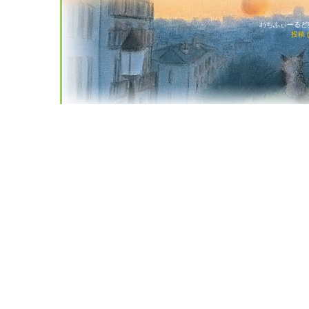
わちふぃーるど猫店
投稿 (