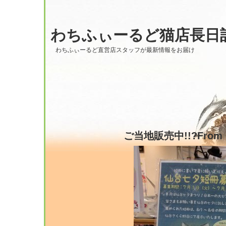
わちふぃーるど猫店長日
わちふぃーるど直営店スタッフが最新情報をお届け
ご当地販売中!!?From H