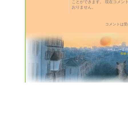
ことができます。 現在コメン
おりません。
コメントは受
わちふぃーるど猫店
投稿 (