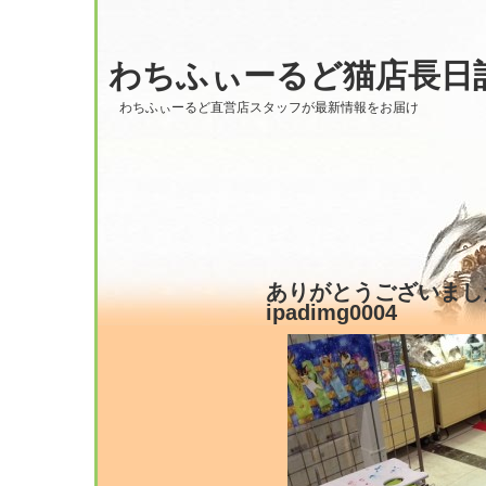
わちふぃーるど猫店長日
わちふぃーるど直営店スタッフが最新情報をお届け
ありがとうございました。?
ipadimg0004