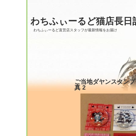
わちふぃーるど猫店長日
わちふぃーるど直営店スタッフが最新情報をお届け
ご当地ダヤンスタンプシー
真 2