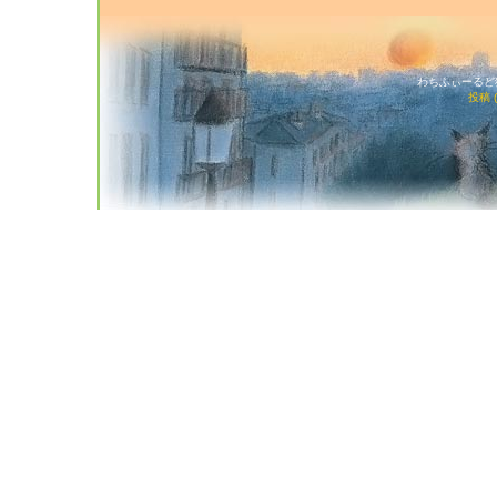
わちふぃーるど猫店
投稿 (