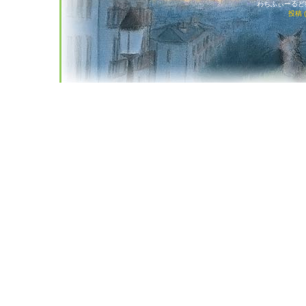
わちふぃーるど猫店
投稿 (