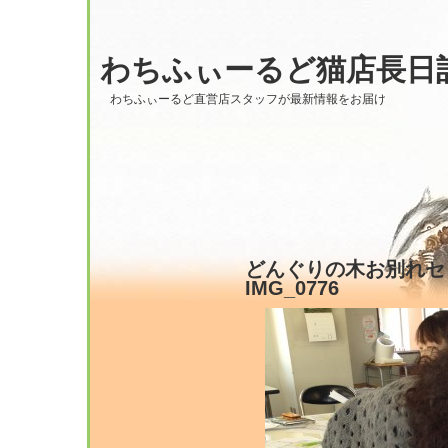
わちふぃーるど猫店長日
わちふぃーるど直営店スタッフが最新情報をお届け
どんぐりの木お別れセレモ
IMG_0776