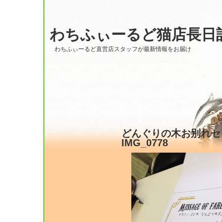
わちふぃーるど猫店長日
わちふぃーるど直営店スタッフが最新情報をお届け
どんぐりの木お別れセレモ
IMG_0778