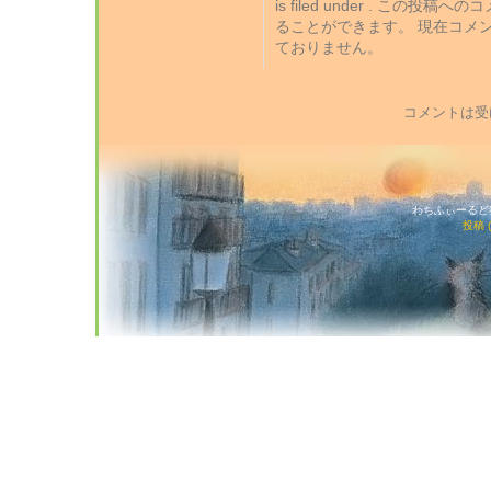
is filed under . この投稿
ることができます。 現在コメ
ておりません。
コメントは受
わちふぃーるど猫店
投稿 (