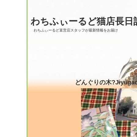
わちふぃーるど猫店長日
わちふぃーるど直営店スタッフが最新情報をお届け
どんぐりの木?Jiyugao