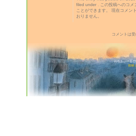
filed under . この投稿への
ことができます。 現在コメン
おりません。
コメントは受
わちふぃーるど猫店
投稿 (