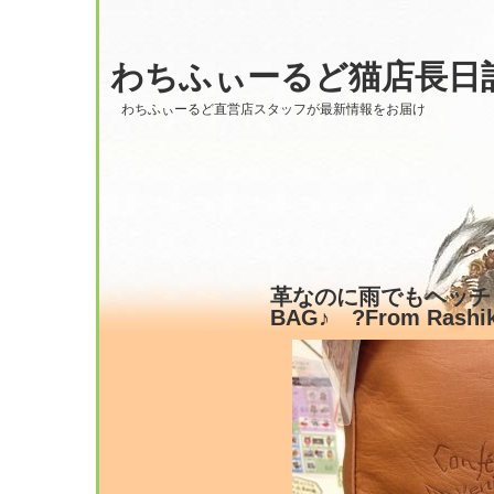
わちふぃーるど猫店長日
わちふぃーるど直営店スタッフが最新情報をお届け
革なのに雨でもヘッチ
BAG♪ ?From Rashi