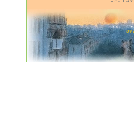
コメントは受
わちふぃーるど猫店
投稿 (