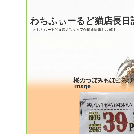
わちふぃーるど猫店長日
わちふぃーるど直営店スタッフが最新情報をお届け
桜のつぼみもほころびだす～
image