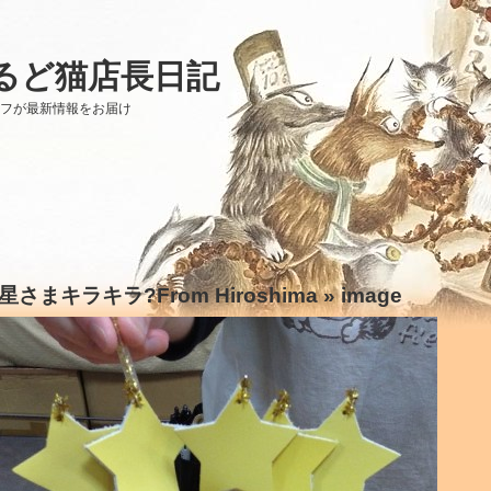
るど猫店長日記
ッフが最新情報をお届け
星さまキラキラ?From Hiroshima
» image