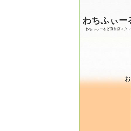
わちふぃー
わちふぃーるど直営店スタ
お