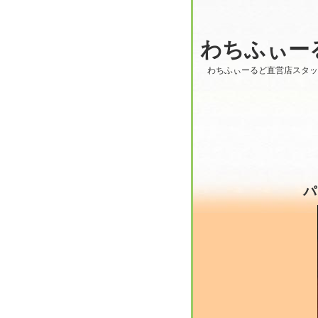
わちふぃー
わちふぃーるど直営店スタ
パ