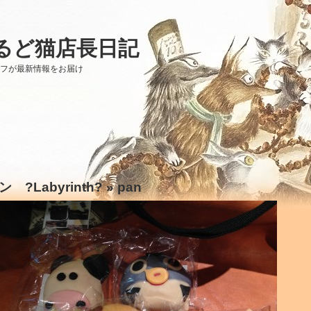
るど猫店長日記
ッフが最新情報をお届け
ン ?Labyrinth?
» pan