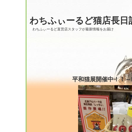
わちふぃーるど猫店長日
わちふぃーるど直営店スタッフが最新情報をお届け
平和猫展開催中！！～Fro