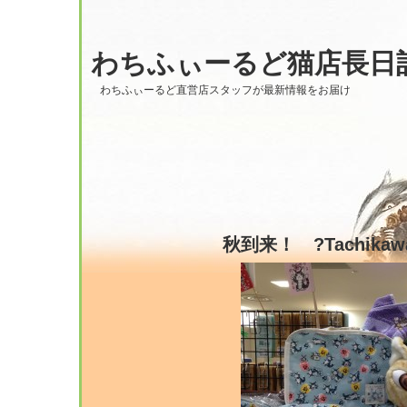
わちふぃーるど猫店長日
わちふぃーるど直営店スタッフが最新情報をお届け
秋到来！ ?Tachikaw