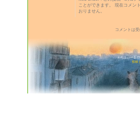
ことができます。 現在コメン
おりません。
コメントは受
わちふぃーるど猫店
投稿 (