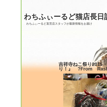
わちふぃーるど猫店長日
わちふぃーるど直営店スタッフが最新情報をお届け
吉祥寺ねこ祭り2015
り！』 ?From Rash