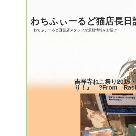
わちふぃーるど猫店長日
わちふぃーるど直営店スタッフが最新情報をお届け
吉祥寺ねこ祭り2015
り！』 ?From Rash