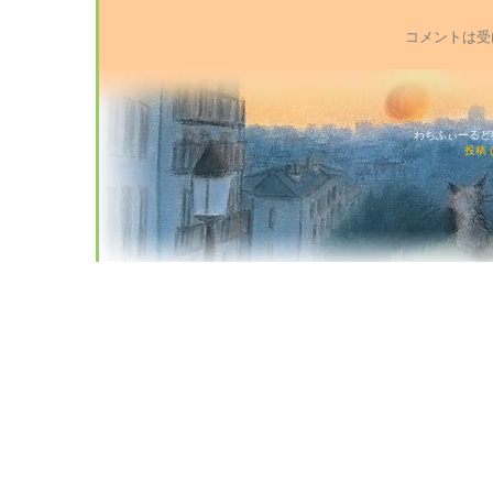
コメントは受
わちふぃーるど猫店
投稿 (