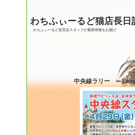
わちふぃーるど猫店長日
わちふぃーるど直営店スタッフが最新情報をお届け
中央線ラリー ～Labyr