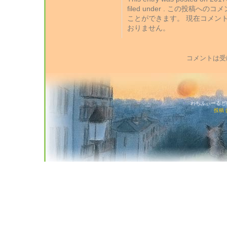
filed under . この投稿への
ことができます。 現在コメン
おりません。
コメントは受
わちふぃーるど猫店
投稿 (