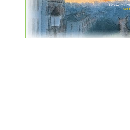
わちふぃーるど猫店
投稿 (