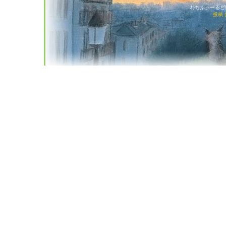
わちふぃーるど猫店
投稿 (