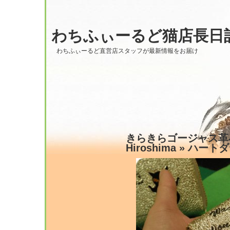
わちふぃーるど猫店長日
わちふぃーるど直営店スタッフが最新情報をお届け
きらきらゴージャス革小
Hiroshima
» ハートダ