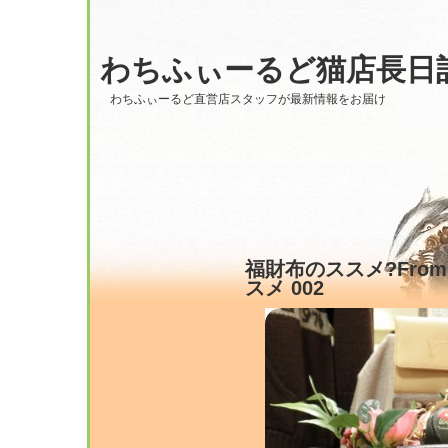
わちふぃーるど猫店長日
わちふぃーるど直営店スタッフが最新情報をお届け
福財布のススメ?From H
スメ 002