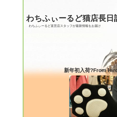
わちふぃーるど猫店長日
わちふぃーるど直営店スタッフが最新情報をお届け
新年初入荷?From Hiro