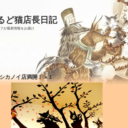
るど猫店長日記
ッフが最新情報をお届け
シカノイ店満開！
» 1