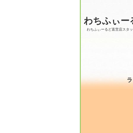
わちふぃー
わちふぃーるど直営店スタ
ラ