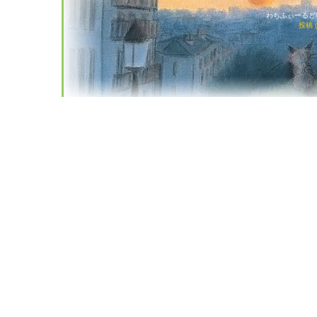
わちふぃーるど猫店
投稿 (