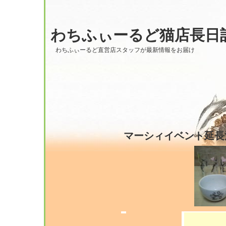
わちふぃーるど猫店長日
わちふぃーるど直営店スタッフが最新情報をお届け
マーシィイベント延長決