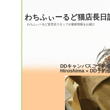
わちふぃーるど猫店長日
わちふぃーるど直営店スタッフが最新情報をお届け
DDキャンバスご予約会
Hiroshima
» DD予約会