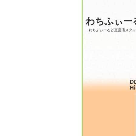
わちふぃー
わちふぃーるど直営店スタ
D
Hi