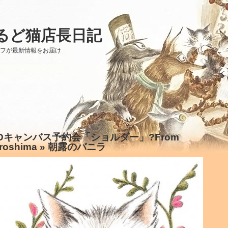
るど猫店長日記
ッフが最新情報をお届け
Dキャンバス予約会「ショルダー」?From
roshima
» 朝露のバニラ