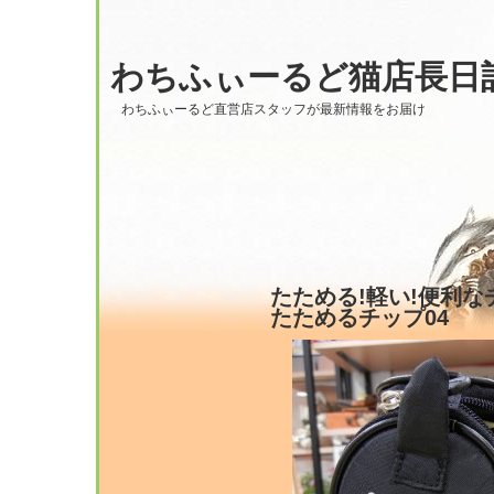
わちふぃーるど猫店長日
わちふぃーるど直営店スタッフが最新情報をお届け
たためる!軽い!便利なチップ
たためるチップ04