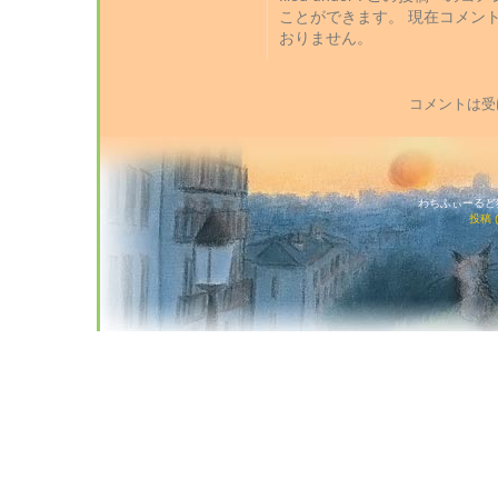
ことができます。 現在コメン
おりません。
コメントは受
わちふぃーるど猫店
投稿 (