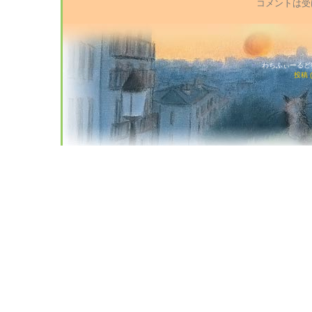
コメントは受
わちふぃーるど猫店
投稿 (