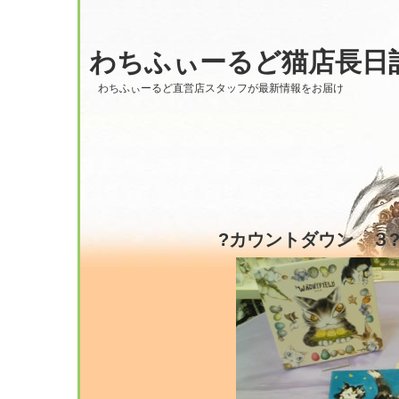
わちふぃーるど猫店長日
わちふぃーるど直営店スタッフが最新情報をお届け
?カウントダウン ３