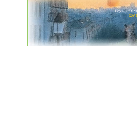
わちふぃーるど猫店
投稿 (