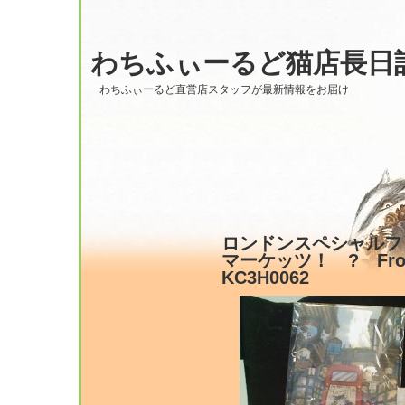
わちふぃーるど猫店長日
わちふぃーるど直営店スタッフが最新情報をお届け
ロンドンスペシャルフ
マーケッツ！ ? From
KC3H0062