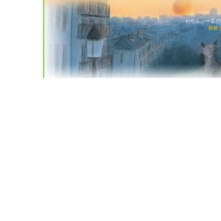
わちふぃーるど猫店
投稿 (