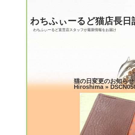
わちふぃーるど猫店長日
わちふぃーるど直営店スタッフが最新情報をお届け
猫の日変更のお知らせと
Hiroshima
» DSCN05