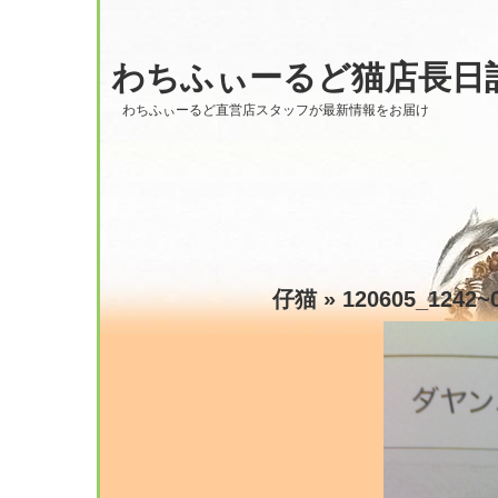
わちふぃーるど猫店長日
わちふぃーるど直営店スタッフが最新情報をお届け
仔猫
» 120605_1242~