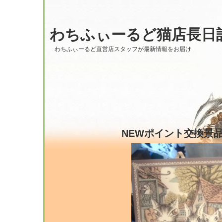
わちふぃーるど猫店長日
わちふぃーるど直営店スタッフが最新情報をお届け
NEWポイント交換景品?