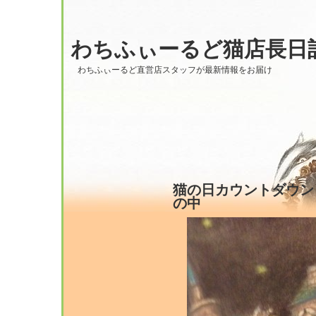
わちふぃーるど猫店長日
わちふぃーるど直営店スタッフが最新情報をお届け
猫の日カウントダウン｢3、
の中