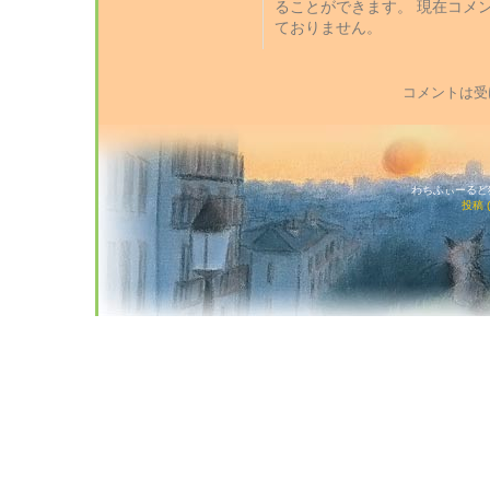
ることができます。 現在コメ
ておりません。
コメントは受
わちふぃーるど猫店
投稿 (