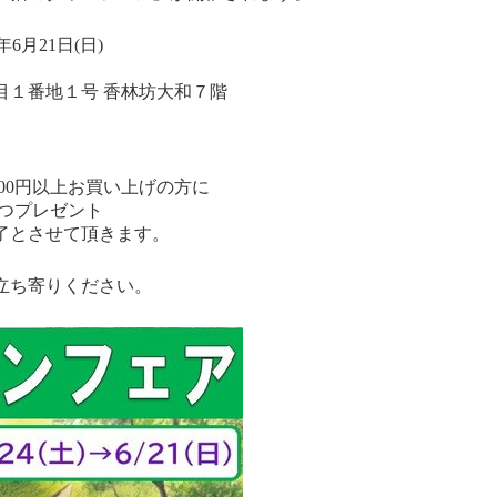
年6月21日(日)
番地１号 香林坊大和７階
300円以上お買い上げの方に
とつプレゼント
了とさせて頂きます。
立ち寄りください。