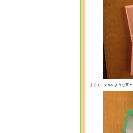
まるでモデルのような茶々