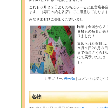
これも６月２２日よりわちふぃーるど直営店各
ます。（専用の紙を各店にてご用意しておりま
みなさまぜひご参加くださいませ！
昨年は全国から３
８枚もの短冊が集
りました！
集められた短冊は
８月１日?８月８日
まで仙台さくら野
にて展示いたしま
す。
カテゴリー:
未分類
|
コメントは受け付
名物