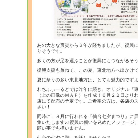
あの大きな震災から２年が経ちましたが、復興
りそうです。
多くの方が足を運ぶことが復興にもつながるそ
復興支援も兼ねて、この夏、東北地方へ出かけ
夏に祭りの多い東北地方は、とても魅力的です
わちふぃーるどでは昨年に続き、オリジナル『
（上の画像のＭＡＰ）を作成！
６月２２日より
店にて配布の予定です。ご希望の方は、各店の
さい！
同時に、８月に行われる『仙台七夕まつり』に
集いたします
♪♪
復興の願いを込めたメッセージ
願い事でも構いません。
仙台の七夕に願いを託しませんか？