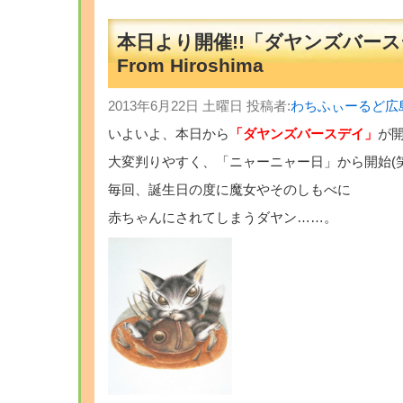
本日より開催!!「ダヤンズバース
From Hiroshima
2013年6月22日 土曜日 投稿者:
わちふぃーるど広
いよいよ、本日から
「ダヤンズバースデイ」
が開
大変判りやすく、「ニャーニャー日」から開始(笑
毎回、誕生日の度に魔女やそのしもべに
赤ちゃんにされてしまうダヤン……。