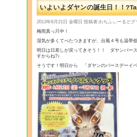
いよいよダヤンの誕生日！！?Tach
2013年6月21日 金曜日 投稿者:わちふぃーる
梅雨真っ只中！
湿気が多くてべたつきますが、台風４号も温帯
明日は日差しが戻ってきそう！！ ダヤンバー
すからね?♪
そうです！明日から 「ダヤンのバースデーイ