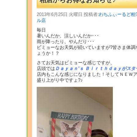
2013年6月25日 火曜日 投稿者:
わちふぃーるど柏
ル店
毎日
暑いんだか、涼しいんだか･･･
雨が降ったり、やんだり･･･
ビミョーなお天気が続いていますが?皆さま体調
ょうか！？
さてお天気はビミョーな感じですが、
店頭では
Ｄａｙａｎ’ｓ Ｂｉｒｔｈｄａｙがスタ
店内もこんな感じになりました！そしてＮＥＷ
盛り上がり中ですょ?♪