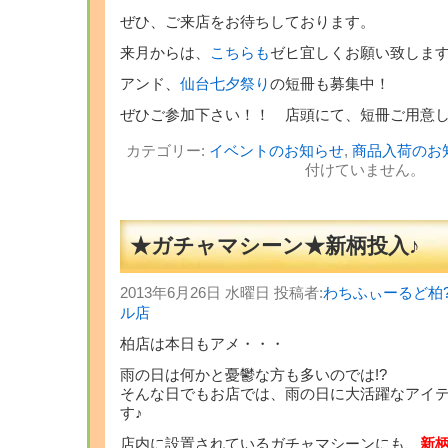
ぜひ、ご来店をお待ちしております。
来月からは、
こちらも
ゼヒ宜しくお願い致しま
アンド、
仙台七夕祭り
の短冊も募集中！
ぜひご参加下さい！！ 店頭にて、短冊ご用意し
カテゴリー:
イベントのお知らせ
,
商品入荷のお
付けていません。
★ガチャマシーン★新柄投入♪
2013年6月26日 水曜日 投稿者:
わちふぃーるど柏
ル店
柏店は本日もアメ・・・
雨の日は何かと憂鬱な方も多いのでは!?
そんな日でもお店では、雨の日に大活躍なアイ
す♪
店内に設置されているガチャマシーンにも、
新柄