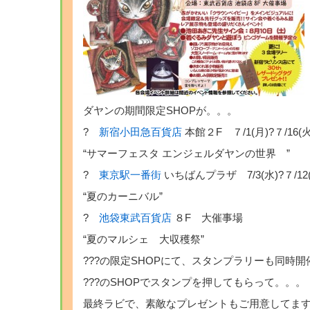
ダヤンの期間限定SHOPが。。。
?
新宿小田急百貨店
本館２F ７/1(月)?７/16(火
“サマーフェスタ エンジェルダヤンの世界 ”
?
東京駅一番街
いちばんプラザ 7/3(水)?７/12
“夏のカーニバル”
?
池袋東武百貨店
８F 大催事場
“夏のマルシェ 大収穫祭”
???の限定SHOPにて、スタンプラリーも同時開
???のSHOPでスタンプを押してもらって。。。
最終ラビで、素敵なプレゼントもご用意してま