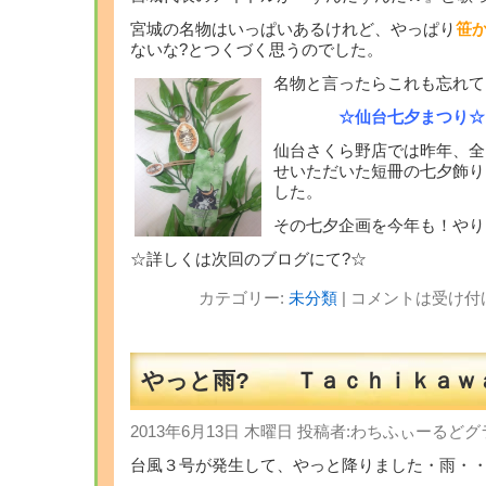
宮城の名物はいっぱいあるけれど、やっぱり
笹
ないな?とつくづく思うのでした。
名物と言ったらこれも忘れて
☆
仙台七夕まつり
☆
仙台さくら野店では昨年、全
せいただいた短冊の七夕飾り
した。
その七夕企画を今年も！やり
☆詳しくは次回のブログにて?☆
カテゴリー:
未分類
|
コメントは受け付
やっと雨? Ｔａｃｈｉｋａｗ
2013年6月13日 木曜日 投稿者:わちふぃーる
台風３号が発生して、やっと降りました・雨・