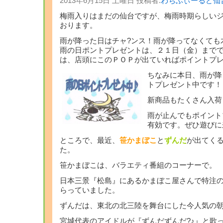
2013年6月15日 土曜日 投稿者:
わちふぃーるど仙
梅雨入りはまだの仙台ですが、梅雨時期らしい
おります。
雨が降った日はチャ?ンス！雨が降ってなくても
雨の日ポントプレゼントは、２１日（金）まで
は、店頭にこのＰＯＰが出ていればポイントプレ
ちなみに本日、雨が降
トプレゼント中です！
新商品もたくさん入荷
雨が止んでもポイント
有効です。ぜひ遊びに来
ところで、最近、
笹かまぼこ
と
ずんだ
が出てく
た。
笹かまぼこは、バラエティ番組のコーナーで。
日本三景『松島』にあるかまぼこ屋さんで特注
らっていました。
ずんだは、東北の北三陸を舞台にした今人気の
宮城代表のアイドルが『ずんだずんだ?♪』と歌