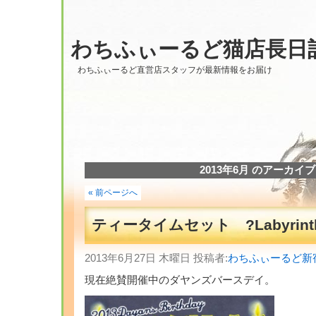
わちふぃーるど猫店長日
わちふぃーるど直営店スタッフが最新情報をお届け
2013年6月 のアーカイブ
« 前ページへ
ティータイムセット ?Labyrint
2013年6月27日 木曜日 投稿者:
わちふぃーるど新
現在絶賛開催中のダヤンズバースデイ。