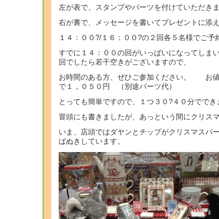
左が表で、スタンプやパーツを付けていただき
右が裏で、メッセージを書いてプレゼントに添
１４：００?/１６：００?の２回各５名様でご
すでに１４：００の回がいっぱいになってしまい
回でしたら若干空きがございますので、
お時間のある方、ぜひご参加ください。 お値
で１，０５０円 （別途パーツ代）
とっても簡単ですので、１つ３０?４０分ででき
冒頭にも書きましたが、あっという間にクリス
いま、店頭ではダヤンとチップがクリスマスパ
ばぬきしています。