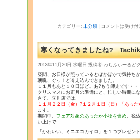
カテゴリー:
未分類
|
コメントは受け付
寒くなってきましたね? Tachik
2013年11月20日 水曜日 投稿者:わちふぃーる
昼間、お日様が照っているとぽかぽかで気持ち
朝晩、ぐっ！と冷え込んできました。
１１月もあと１０日ほど。あ?もう師走です・・
クリスマスにお正月の準備にと、忙しい時期に
さて、立川店では、
１１月２２日（金）?１２月１日（日）「あった
ます。
期間中、
フェア対象のあったか小物を含め
、税
い上げで
「かわいい、ミニエコカイロ」を１つプレゼン