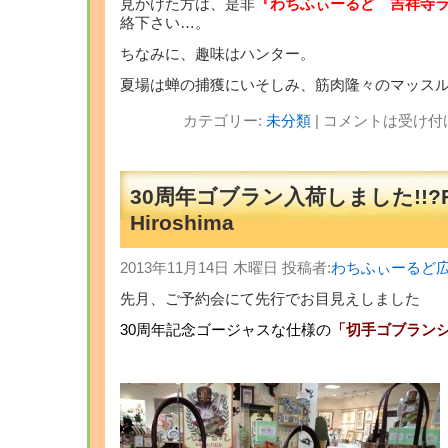
見かけた方は、是非
『わちふぃーるど 吉祥寺
絡下さい…。
ちなみに、趣味はハンター。
夏場は蝉の捕獲にいそしみ、筋肉隆々のマッス
カテゴリー:
未分類
|
コメントは受け付
30周年ゴブラン入荷しました!!?F
Hiroshima
2013年11月14日 木曜日 投稿者:
わちふぃーるど
先月、ご予約会にて先行でお目見えしました
30周年記念ゴージャスな仕様の
「切手ゴブラン
・