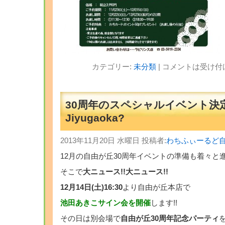
カテゴリー:
未分類
|
コメントは受け付
30周年のスペシャルイベント決定!
Jiyugaoka?
2013年11月20日 水曜日 投稿者:
わちふぃーるど
12月の自由が丘30周年イベントの準備も着々と
そこで
大ニュース!!大ニュース!!
12月14日(土)16:30
より自由が丘本店で
池田あきこサイン会を開催
します!!
その日は別会場で
自由が丘30周年記念パーティ