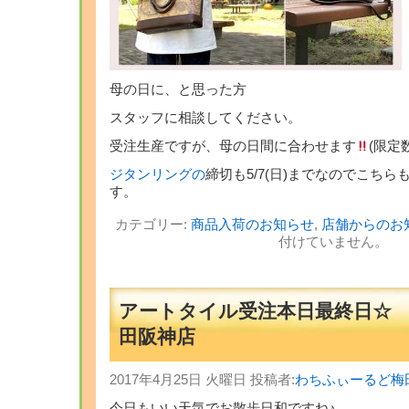
母の日に、と思った方
スタッフに相談してください。
受注生産ですが、母の日間に合わせます
(限定
ジタンリングの
締切も5/7(日)までなのでこち
す。
カテゴリー:
商品入荷のお知らせ
,
店舗からのお
付けていません。
アートタイル受注本日最終日☆ 
田阪神店
2017年4月25日 火曜日 投稿者:
わちふぃーるど梅
今日もいい天気でお散歩日和ですね♪