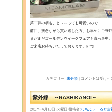
第二弾の柄も、と～～っても可愛いので
前回、残念ながら買い逃した方、お早めにご来
まだまだゴールデンウイークフェアも真っ最中
ご来店お待ちいたしております。!(^^)!
カテゴリー:
未分類
|
コメントは受け付
紫外線 ～RASHIKANOI～
2017年4月18日 火曜日 投稿者:
わちふぃーるど吉