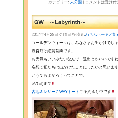
カテゴリー:
未分類
|
コメントは受け付
GW ～Labyrinth～
2017年4月28日 金曜日 投稿者:
わちふぃーるど新
ゴールデンウィークは、みなさまお出かけでし
直営店は絶賛営業です。
お天気もいいみたいなんで、遠出とかいいです
妄想で私たちは出かけたことにしたいと思いま
どうでもよかろうってことで、
5/7(日)まで
古地図レザー２WAYトート
ご予約承り中です