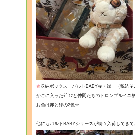
収納ボックス バルトBABY赤・緑 （税込￥1,72
かごに入ったﾀﾞﾔﾝと仲間たちのトロンプルイユ柄
お色は赤と緑の2色☆
他にもバルトBABYシリーズが続々入荷してきて