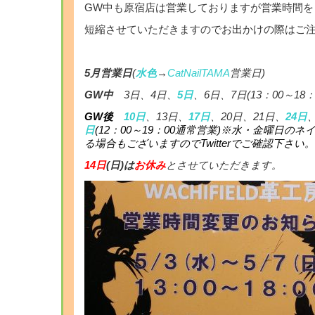
GW中も原宿店は営業しておりますが営業時間を
短縮させていただきますのでお出かけの際はご
5月営業日
(
水
色
→
CatNailTAMA
営業日)
GW中
3日、4日、
5日
、6日、7日(13：00～18：
GW後
10日
、13日、
17日
、20日、21日、
24日
日
(12：00～19：00通常営業)
※水・金曜日のネ
る場合もございますのでTwitterでご確認下さい。
14日
(日)は
お休み
とさせていただきます。