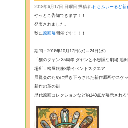
2018年6月17日 日曜日 投稿者:
わちふぃーるど新
やっとこ告知できます！！
発表されました。
秋に
原画展
開催です！！！
期間：2018年10月17日(水)～24日(水)
「猫のダヤン 35周年 ダヤンと不思議な劇場 池
場所：松屋銀座8階イベントスクエア
展覧会のために描き下ろされた新作原画やスケ
新作の革の街
歴代原画コレクションなど約140点が展示される