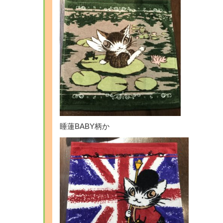
睡蓮BABY柄か