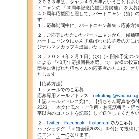
２０２３年は、ダヤン４０周年ということもあ
トニャンの 「40周年記念応援団長候補」 を大募
４０周年応援団と題して、パートニャン（猫）
す！
１．応募期間中に、パートニャン募集→応募方
２．ご応募いただいたパートニャンから、候補
パートニャン９にゃんず選ばれた応募者の方に
ジナルマグカップを進呈いたします
３．２０２３年２月１日(（水）)～開催予定のパ
による 「40周年応援団長本選」 で、皆様の投
団長に選ばれた猫ちゃんの応募者の方には、オ
たします
【応募方法】
１．メールでのご応募
応募専用メールアドレス
nekokaigi@wachi.co.j
上記メールアドレス宛に、【猫ちゃん写真を添付
2023」、本文に氏名・ご住所・お電話番号・猫
字以内のコメントを記載】して送信してくださ
２
Twitter
Facebook
Instagram
でのご応募
ハッシュタグ 「＃猫会議2023」 を付けて投稿
にエントリーになります。