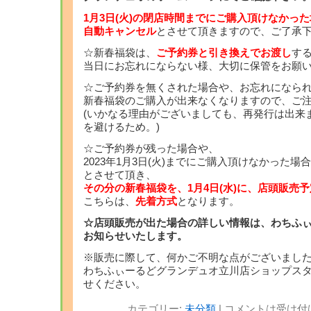
1月3日(火)の閉店時間までにご購入頂けなかっ
自動キャンセル
とさせて頂きますので、ご了承
☆新春福袋は、
ご予約券と引き換えでお渡し
す
当日にお忘れにならない様、大切に保管をお願
☆ご予約券を無くされた場合や、お忘れになら
新春福袋のご購入が出来なくなりますので、ご
(いかなる理由がございましても、再発行は出来
を避けるため。)
☆ご予約券が残った場合や、
2023年1月3日(火)までにご購入頂けなかった
とさせて頂き、
その分の新春福袋を、1月4日(水)に、店頭販売予
こちらは、
先着方式
となります。
☆店頭販売が出た場合の詳しい情報は、わちふぃーる
お知らせいたします。
※販売に際して、何かご不明な点がございまし
わちふぃーるどグランデュオ立川店ショップス
せください。
カテゴリー:
未分類
|
コメントは受け付