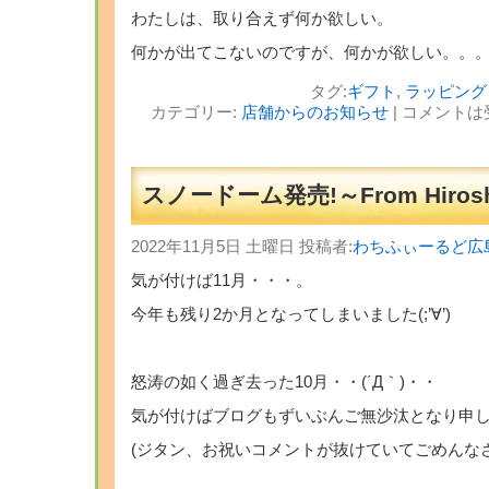
わたしは、取り合えず何か欲しい。
何かが出てこないのですが、何かが欲しい。。
タグ:
ギフト
,
ラッピング
カテゴリー:
店舗からのお知らせ
|
コメントは
スノードーム発売!～From Hirosh
2022年11月5日 土曜日 投稿者:
わちふぃーるど広
気が付けば11月・・・。
今年も残り2か月となってしまいました(;’∀’)
怒涛の如く過ぎ去った10月・・(´Д｀)・・
気が付けばブログもずいぶんご無沙汰となり申
(ジタン、お祝いコメントが抜けていてごめんなさい～