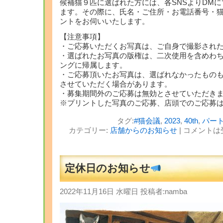
候補猫９匹に選ばれた方には、各SNSよりDM
ます。その際に、氏名・ご住所・お電話番号・
ントをお伺いいたします。
【注意事項】
・ご応募いただくお写真は、ご自身で撮影され
・選ばれたお写真の版権は、二次使用を含めわ
ングに帰属します。
・ご応募頂いたお写真は、選ばれなかったもの
させていただく場合があります。
・募集期間外のご応募は無効とさせていただき
※プリントした写真のご応募、店頭でのご応募
タグ:
#猫会議
,
2023
,
40th
,
パー
カテゴリー:
店舗からのお知らせ
|
コメントは
定休日のお知らせ
2022年11月16日 水曜日 投稿者:namba