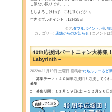
し訳ない限りです。。。
もしよろしければ、ご利用ください。
年内ダブルポイント→12月25日
タグ:
ダブルポイント
,
倍
,
猫
カテゴリー:
店舗からのお知らせ
|
コメントは
40th応援団パートニャン大募集
Labyrinth～
2022年11月19日 土曜日 投稿者:
わちふぃーるど
□ 募集テーマ：４０周年応援団！応援してくれ
募集
□ 募集期間：１１月１９日(土)～１２月２６日(