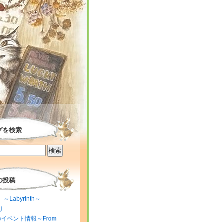
グを検索
の投稿
～Labyrinth～
り
のイベント情報～From