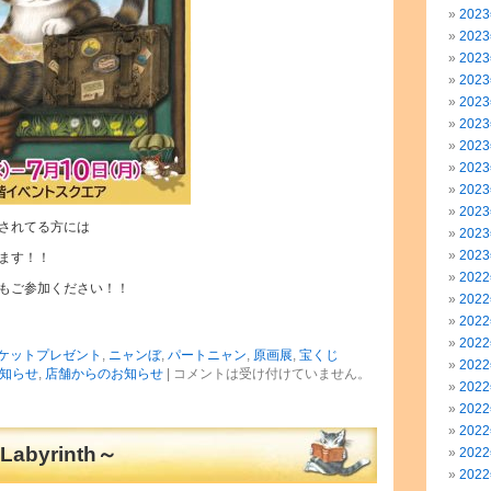
202
202
202
202
202
202
202
202
202
202
されてる方には
202
202
ます！！
202
もご参加ください！！
202
202
202
ケットプレゼント
,
ニャンぼ
,
パートニャン
,
原画展
,
宝くじ
202
知らせ
,
店舗からのお知らせ
|
コメントは受け付けていません。
202
202
202
byrinth～
202
202