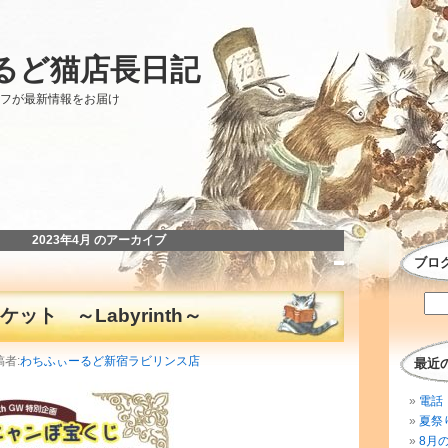
るど猫店長日記
ッフが最新情報をお届け
2023年4月 のアーカイブ
ブロ
ット ～Labyrinth～
稿者:
わちふぃーるど新宿ラビリンス店
最近
電話 
夏祭
8月