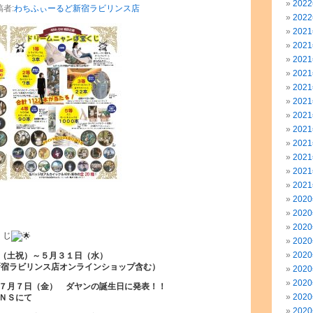
202
稿者:
わちふぃーるど新宿ラビリンス店
202
202
202
202
202
202
202
202
202
202
202
202
202
202
202
202
くじ
202
202
（土祝）～５月３１日（水）
新宿ラビリンス店オンラインショップ含む）
202
202
７月７日（金） ダヤンの誕生日に発表！！
202
ＮＳにて
202