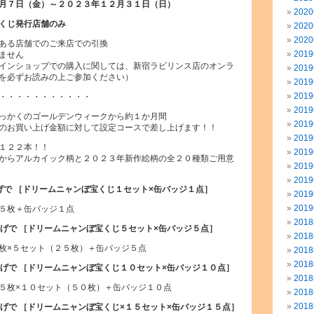
月７日（金）～２０２３年１２月３１日（日）
202
くじ発行店舗のみ
202
202
ある店舗でのご来店での引換
201
ません
インショップでの購入に関しては、新宿ラビリンス店のオンラ
201
を必ずお読みの上ご参加ください）
201
201
・・・・・・・・・・・
201
っかくのゴールデンウィークから約１か月間
201
のお買い上げ金額に対して設定コースで差し上げます！！
201
１２２本！！
201
からアルカイック柄と２０２３年新作絵柄の全２０種類ご用意
201
201
上げで ［ドリームニャンぼ宝くじ１セット×缶バッジ１点］
201
201
５枚＋缶バッジ１点
201
買上げで ［ドリームニャンぼ宝くじ５セット×缶バッジ５点］
201
枚×５セット（２５枚）＋缶バッジ５点
201
201
買上げで ［ドリームニャンぼ宝くじ１０セット×缶バッジ１０点］
201
５枚×１０セット（５０枚）＋缶バッジ１０点
201
201
買上げで ［ドリームニャンぼ宝くじ×１５セット×缶バッジ１５点］