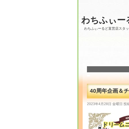
わちふぃー
わちふぃーるど直営店スタ
40周年企画＆チケ
2023年4月28日 金曜日 投