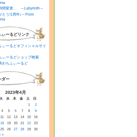
ima
間変更… ～Labyrinth～
とう!1周年♪～From
ima
ふぃーるどリンク
ふぃーるどオフィシャルサイ
ふぃーるどショップ検索
房わちふぃーるど
ンダー
2023年4月
火
水
木
金
土
日
1
2
4
5
6
7
8
9
11
12
13
14
15
16
18
19
20
21
22
23
25
26
27
28
29
30
 »