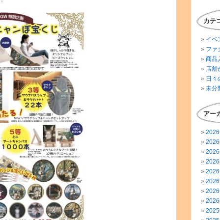
カテ
イベ
ファ
商品
店舗
日々
未分
アー
202
202
202
202
202
202
202
202
202