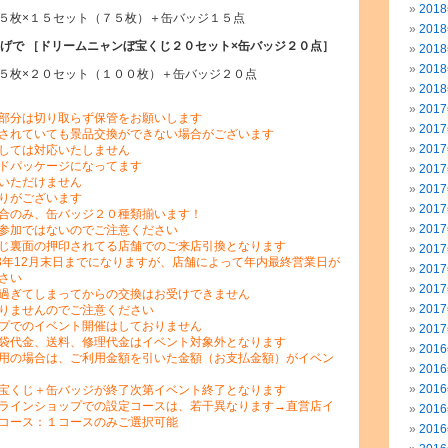
201
５枚×１５セット（７５枚）＋缶バッジ１５点
201
買上げで ［ドリームニャンぼ宝くじ２０セット×缶バッジ２０点］
201
201
５枚×２０セット（１００枚）＋缶バッジ２０点
201
201
部分は切り取らず保管をお願いします
201
されていても景品交換ができない場合がございます
201
しては対応いたしません
ドパッケージになってます
201
いただけません
201
りがございます
201
合のみ、缶バッジ２０種類揃います！
201
参加ではないのでご注意ください
じ裏面の押印されてる店舗でのご来店引換となります
201
23年12月末日までになりますが、店舗によって年内最終営業日が
201
さい
201
過ぎてしまってからの交換はお受けできません
201
りませんのでご注意ください
プでのイベント開催はしておりません
201
袋代金、送料、修理代金はイベント対象外となります
201
用の場合は、ご利用金額を引いた金額（お支払金額）がイベン
201
201
宝くじ＋缶バッジが終了次第イベント終了となります
ラインショップでの設定コースは、若干異なります→直営店イ
201
コース：１コースのみご選択可能
201