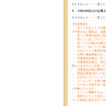
※１５セット・・・宝くじ
５．￥88,000以上のお
※２０セット・・・宝くじ
【注意事項】
・ 宝くじのキリトリ半券
※半券がない場合は、当選
・ 宝くじ本体の紛失に関
・ 缶バッジは、ブライン
・ 缶バッジの柄はお選び
・ 宝くじ・缶バッジに限
・ ５のコースご参加の場
・ お買い物金額毎でのご
・ 当選景品交換は、宝く
・ 当選景品交換は、20
異なりますのでご注意くだ
・ 当選景品交換の期間が
・ 景品の発送は行ってお
・ 公式オンラインショッ
・ ラッピング、お買い物
・ クーポンや割引等ご使
ト対象となります
・ イベント期間中でも、
・ 新宿ラビリンス店オン
ベント参加に表示されてる