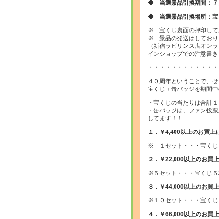
◆ 当選景品引換期間：７
◆ 当選景品引換場所：宝
※ 宝くじ裏面の押印して
※ 景品の発送はしており
（新宿ラビリンス店オンラ
インショップでの注意書き
・・・・・・・・・・・・
４０周年ということで、せ
宝くじ＋缶バッジを期間中
・宝くじの当たりは合計１
・缶バッジは、ファン投票
してます！！
１．￥4,400以上のお買
※ １セット・・・宝くじ
２．￥22,000以上のお
※５セット・・・宝くじ５
３．￥44,000以上のお
※１０セット・・・宝くじ
４．￥66,000以上のお