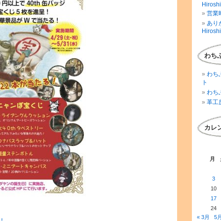
Hirosh
営業時
ありが
Hirosh
わち
わち
ト
わち
革工
カレ
月
3
10
17
24
« 3月
5月
！