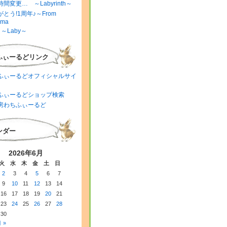
間変更… ～Labyrinth～
とう!1周年♪～From
ima
～Laby～
ふぃーるどリンク
ふぃーるどオフィシャルサイ
ふぃーるどショップ検索
房わちふぃーるど
ンダー
2026年6月
火
水
木
金
土
日
2
3
4
5
6
7
9
10
11
12
13
14
16
17
18
19
20
21
23
24
25
26
27
28
30
 »