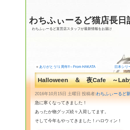
わちふぃーるど猫店長日
わちふぃーるど直営店スタッフが最新情報をお届け
«
ありがとう!１周年!!～From HAKATA
日本シリーズ
Halloween ＆ 夜Cafe ～Laby
2016年10月15日 土曜日 投稿者:
わちふぃーるど
急に寒くなってきました！
あったか物グッズ続々入荷してます。
そして今年もやってきました！ハロウィン！