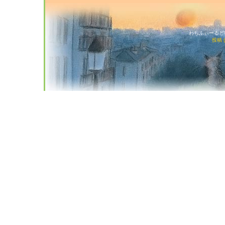
わちふぃーるど猫店
投稿 (